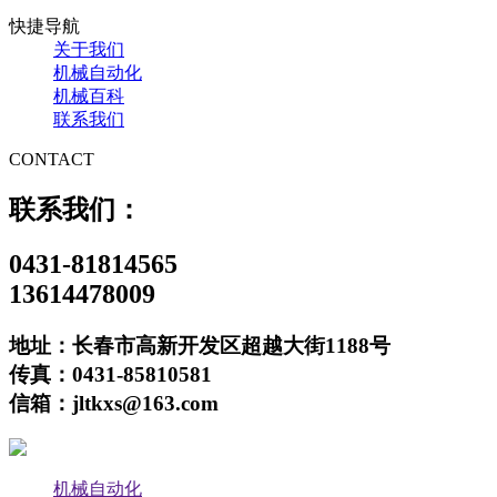
快捷导航
关于我们
机械自动化
机械百科
联系我们
CONTACT
联系我们：
0431-81814565
13614478009
地址：长春市高新开发区超越大街1188号
传真：0431-85810581
信箱：jltkxs@163.com
机械自动化