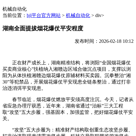
机械自动化
当前位置：
bjl平台官方网站
>
机械自动化
> div>
湖南全面提拔烟花爆仗平安程度
发布时间：2026-02-18 10:12
正在财产成长上，湖南精准结构，将浏阳“全国烟花爆仗
买卖商业核心”扶植纳入湘赣边区域合做沉点项目，支撑以浏
阳为从体扶植湘赣边烟花爆仗原辅材料买卖园。沉拳整治“湘
30”等犯禁品，开展烟花爆仗平安现患全链条整治，通过打非
治违消弭平安现患。
春节临近，烟花爆仗燃放平安须高度注沉。今天，记者从
省应急办理厅获悉，近年来，湖南省通过“治标”三大工程
取“攻坚”五大步履，强基固本，加强监管，把好烟花爆仗平安
关。
“攻坚”五大步履为：精准财产结构取创重生态攻坚步履、