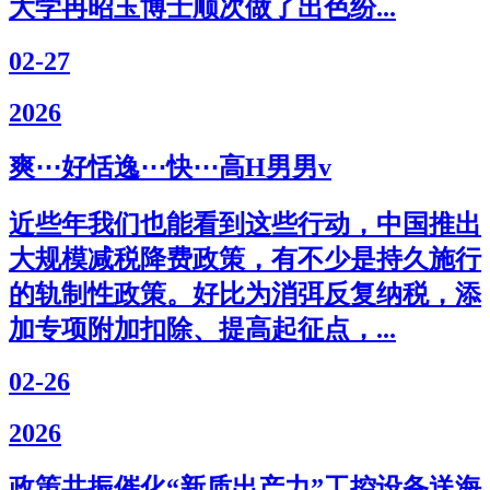
大学冉昭玉博士顺次做了出色纷...
02-27
2026
爽⋯好恬逸⋯快⋯高H男男v
近些年我们也能看到这些行动，中国推出
大规模减税降费政策，有不少是持久施行
的轨制性政策。好比为消弭反复纳税，添
加专项附加扣除、提高起征点，...
02-26
2026
政策共振催化“新质出产力”工控设备送海