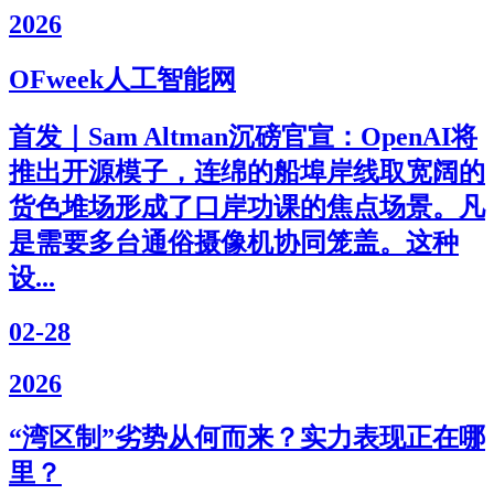
2026
OFweek人工智能网
首发｜Sam Altman沉磅官宣：OpenAI将
推出开源模子，连绵的船埠岸线取宽阔的
货色堆场形成了口岸功课的焦点场景。凡
是需要多台通俗摄像机协同笼盖。这种
设...
02-28
2026
“湾区制”劣势从何而来？实力表现正在哪
里？