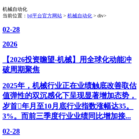
机械自动化
当前位置：
bjl平台官方网站
>
机械自动化
> div>
02-28
2026
【2026投资瞻望-机械】用全球化动能冲
破周期聚焦
2025年，机械行业正在业绩触底改善取估
值弹性的双沉感化下呈现显著增加态势，
岁首年月至10月底行业指数涨幅达35。
3%。而前三季度行业业绩同比增加接...
02-28