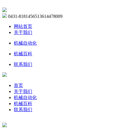
0431-81814565
13614478009
网站首页
关于我们
机械自动化
机械百科
联系我们
首页
关于我们
机械自动化
机械百科
联系我们