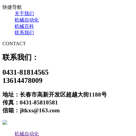
快捷导航
关于我们
机械自动化
机械百科
联系我们
CONTACT
联系我们：
0431-81814565
13614478009
地址：长春市高新开发区超越大街1188号
传真：0431-85810581
信箱：jltkxs@163.com
机械自动化