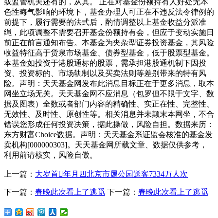
或监管机关还有的，从其。 正在对基金份额持有人好处无本
色性晦气影响的环境下，基金办理人可正在不违反法令律例的
前提下，履行需要的法式后，酌情调整以上基金收益分派准
绳，此项调整不需要召开基金份额持有会，但应于变动实施日
前正在前言通知布告。本基金为夹杂型证券投资基金，其风险
收益特征高于货泉市场基金、债券型基金，低于股票型基金。
本基金如投资于港股通标的股票，需承担港股通机制下因投
资、投资标的、市场轨制以及买卖法则等差别带来的特有风
险。声明：天天基金网发布此消息目标正在于更多消息，取本
网坐立场无关。天天基金网不应消息（包罗但不限于文字、数
据及图表）全数或者部门内容的精确性、实正在性、完整性、
无效性、及时性、原创性等。相关消息并未颠末本网坐，不合
错误您形成任何投资决策，据此操做，风险自担。数据来历：
东方财富Choice数据。声明：天天基金系证监会核准的基金发
卖机构[000000303]。天天基金网所载文章、数据仅供参考，
利用前请核实，风险自傲。
上一篇：
大岁首年月四北京市属公园送客7334万人次
下一篇：
春晚此次看上了逃觅
下一篇：
春晚此次看上了逃觅