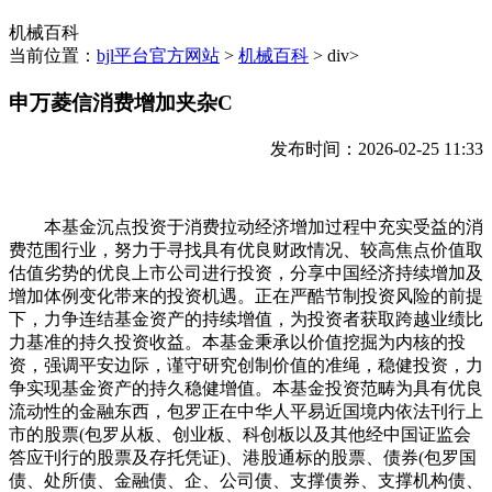
机械百科
当前位置：
bjl平台官方网站
>
机械百科
> div>
申万菱信消费增加夹杂C
发布时间：2026-02-25 11:33
本基金沉点投资于消费拉动经济增加过程中充实受益的消
费范围行业，努力于寻找具有优良财政情况、较高焦点价值取
估值劣势的优良上市公司进行投资，分享中国经济持续增加及
增加体例变化带来的投资机遇。正在严酷节制投资风险的前提
下，力争连结基金资产的持续增值，为投资者获取跨越业绩比
力基准的持久投资收益。本基金秉承以价值挖掘为内核的投
资，强调平安边际，谨守研究创制价值的准绳，稳健投资，力
争实现基金资产的持久稳健增值。本基金投资范畴为具有优良
流动性的金融东西，包罗正在中华人平易近国境内依法刊行上
市的股票(包罗从板、创业板、科创板以及其他经中国证监会
答应刊行的股票及存托凭证)、港股通标的股票、债券(包罗国
债、处所债、金融债、企、公司债、支撑债券、支撑机构债、