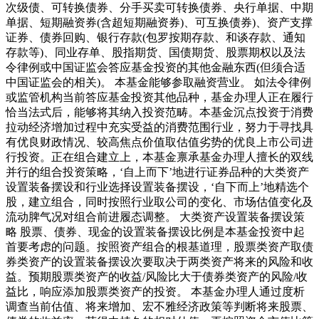
次级债、可转换债券、分手买卖可转换债券、央行单据、中期
单据、短期融资券(含超短期融资券)、可互换债券)、资产支撑
证券、债券回购、银行存款(包罗按期存款、和谈存款、通知
存款等)、同业存单、股指期货、国债期货、股票期权以及法
令律例或中国证监会答应基金投资的其他金融东西(但须合适
中国证监会的相关)。 本基金能够参取融资营业。 如法令律例
或监管机构当前答应基金投资其他品种，基金办理人正在履行
恰当法式后，能够将其纳入投资范畴。本基金沉点投资于消费
拉动经济增加过程中充实受益的消费范围行业，努力于寻找具
有优良财政情况、较高焦点价值取估值劣势的优良上市公司进
行投资。正在组合建立上，本基金禀承基金办理人擅长的双线
并行的组合投资策略，‘自上而下’地进行证券品种的大类资产
设置装备摆设和行业选择设置装备摆设，‘自下而上’地精选个
股，建立组合，同时按照行业取公司的变化、市场估值变化及
流动脾气况对组合前进履态调整。 大类资产设置装备摆设策
略 股票、债券、现金的设置装备摆设比例是本基金投资中起
首要考虑的问题。按照资产组合的根基道理，股票类资产取债
券类资产的设置装备摆设次要取决于两类资产将来的风险和收
益。预期股票类资产的收益/风险比大于债券类资产的风险/收
益比，响应添加股票类资产的投资。 本基金办理人通过度析
调查当前估值、将来增加、宏不雅经济政策等判断将来股票、