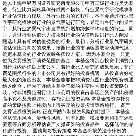
是以上海申银万国证券研究所无限公司申万二级行业分类为基
准。行业比力策略具体分成两个模块，行业景气宇研究模块和
行业估值比力模块。外行业比力的过程中，本基金通过行业景
气宇研究模块对行业的景气宇进行研究，界定出各行业的景气
宇，从行业的景气宇出发寻找到增加跨越平均程度的行业。同
时，通过行业估值比力模块对行业的估值程度进行比力阐发，
甄选出具有相对估值劣势的行业。最初，分析行业景气宇研究
取估值比力阐发的成果，按照行业的市场容量取流动脾气况，
确定本基金的行业设置装备摆设方案。 因为本基金是一只定
位为次要投资于消费范围的基金，本基金将沉点投资于消费范
围行业内的优良上市公司。若行业比力研究的成果显示，非消
费范围类行业的上市公司具有很好的投资机遇，从投资者好处
最大化的角度出发，本基金能够把非消费范围行业的投资机遇
纳入组合，但为了连结本基金气概的不变性且取投资策略分
歧，对非消费范围行业上市公司的投资占非现金资产的比例最
高不克不及跨越20%。 存托凭证投资策略 本基金投资存托凭
证的策略按照上述境内上市买卖的股票投资策略施行。 资产
支撑证券投资策略 正在严酷节制投资风险的前提下，本基金
将从信用风险、流动性风险、利率风险、税收要素和提前还款
要素等方面分析评估资产支撑证券的投资品种，选择低估的品
种进行投资。 国债期货投资策略 本基金将按关法令律例的，