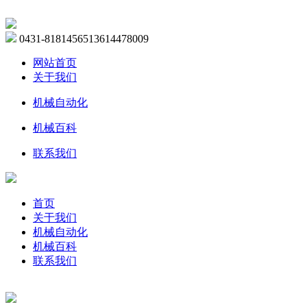
0431-81814565
13614478009
网站首页
关于我们
机械自动化
机械百科
联系我们
首页
关于我们
机械自动化
机械百科
联系我们