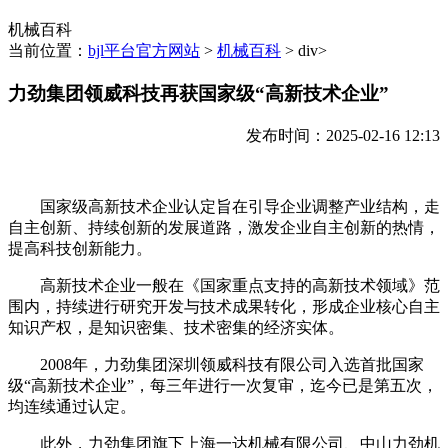
机械百科
当前位置：
bjl平台官方网站
>
机械百科
> div>
力劲集团领威科技再获国家级“高新技术企业”
发布时间：2025-02-16 12:13
国家级高新技术企业认定旨在引导企业调整产业结构，走
自主创新、持续创新的发展道路，激发企业自主创新的热情，
提高科技创新能力。
高新技术企业一般在《国家重点支持的高新技术领域》范
围内，持续进行研究开发与技术成果转化，形成企业核心自主
知识产权，是知识密集、技术密集的经济实体。
2008年，力劲集团深圳领威科技有限公司入选首批国家
级“高新技术企业”，每三年进行一次复审，迄今已是第五次，
均连续通过认定。
此外，力劲集团旗下上海一达机械有限公司、中山力劲机